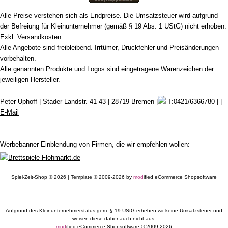
Alle Preise verstehen sich als Endpreise. Die Umsatzsteuer wird aufgrund
der Befreiung für Kleinunternehmer (gemäß § 19 Abs. 1 UStG) nicht erhoben.
Exkl.
Versandkosten.
Alle Angebote sind freibleibend. Irrtümer, Druckfehler und Preisänderungen
vorbehalten.
Alle genannten Produkte und Logos sind eingetragene Warenzeichen der
jeweiligen Hersteller.
Peter Uphoff | Stader Landstr. 41-43 | 28719 Bremen |
T:0421/6366780 | |
E-Mail
Werbebanner-Einblendung von Firmen, die wir empfehlen wollen:
Spiel-Zeit-Shop © 2026 | Template © 2009-2026 by
mod
ified eCommerce Shopsoftware
Aufgrund des Kleinunternehmerstatus gem. § 19 UStG erheben wir keine Umsatzsteuer und
weisen diese daher auch nicht aus.
mod
ified eCommerce Shopsoftware © 2009-2026