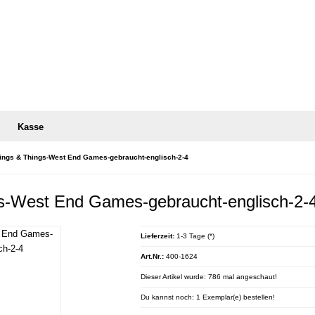
Kasse
ings & Things-West End Games-gebraucht-englisch-2-4
s-West End Games-gebraucht-englisch-2-
Lieferzeit:
1-3 Tage (*)
Art.Nr.:
400-1624
Dieser Artikel wurde: 786 mal angeschaut!
Du kannst noch: 1 Exemplar(e) bestellen!