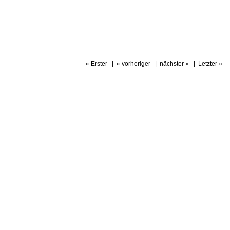
« Erster
|
« vorheriger
|
nächster »
|
Letzter »