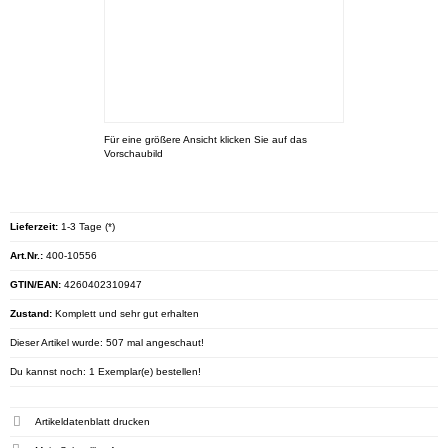
Für eine größere Ansicht klicken Sie auf das
Vorschaubild
Lieferzeit:
1-3 Tage (*)
Art.Nr.:
400-10556
GTIN/EAN:
4260402310947
Zustand:
Komplett und sehr gut erhalten
Dieser Artikel wurde: 507 mal angeschaut!
Du kannst noch: 1 Exemplar(e) bestellen!
Artikeldatenblatt drucken