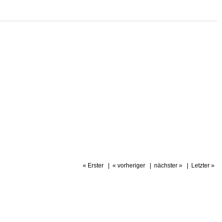
« Erster
|
« vorheriger
|
nächster »
|
Letzter »