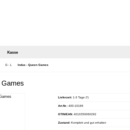
Kasse
G - L
Indus - Queen Games
n Games
Lieferzeit:
1-3 Tage (*)
Art.Nr.:
400-10166
GTIN/EAN:
4010350060292
Zustand:
Komplett und gut erhalten