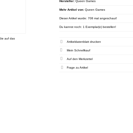
Hersteller:
Queen Games
Mehr Artikel von:
Queen Games
Dieser Artikel wurde: 708 mal angeschaut!
Du kannst noch: 1 Exemplar(e) bestellen!
Sie auf das
Artikeldatenblatt drucken
Mein Schnellkauf
Frage zu Artikel