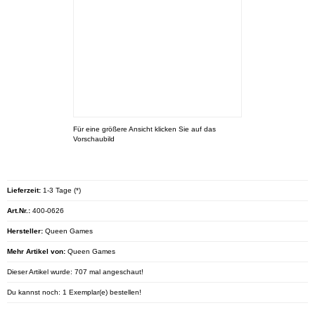
Für eine größere Ansicht klicken Sie auf das
Vorschaubild
Lieferzeit:
1-3 Tage (*)
Art.Nr.:
400-0626
Hersteller:
Queen Games
Mehr Artikel von:
Queen Games
Dieser Artikel wurde: 707 mal angeschaut!
Du kannst noch: 1 Exemplar(e) bestellen!