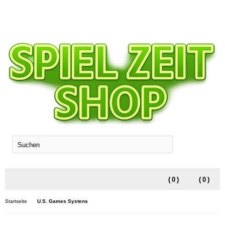
SUCHEN
(
0
)
(
0
)
Startseite
U.S. Games Systens