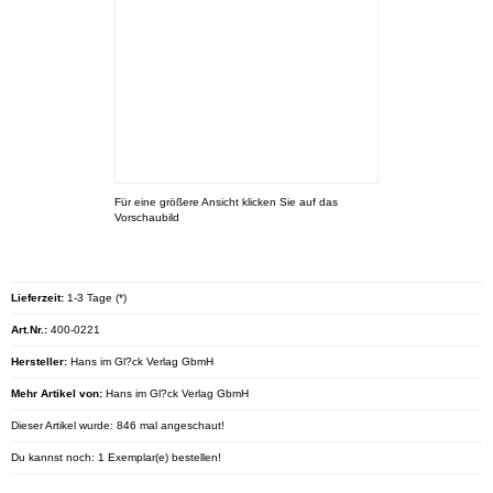
Für eine größere Ansicht klicken Sie auf das
Vorschaubild
Lieferzeit:
1-3 Tage (*)
Art.Nr.:
400-0221
Hersteller:
Hans im Gl?ck Verlag GbmH
Mehr Artikel von:
Hans im Gl?ck Verlag GbmH
Dieser Artikel wurde: 846 mal angeschaut!
Du kannst noch: 1 Exemplar(e) bestellen!