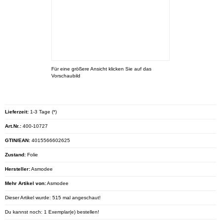
Für eine größere Ansicht klicken Sie auf das
Vorschaubild
Lieferzeit:
1-3 Tage (*)
Art.Nr.:
400-10727
GTIN/EAN:
4015566602625
Zustand:
Folie
Hersteller:
Asmodee
Mehr Artikel von:
Asmodee
Dieser Artikel wurde: 515 mal angeschaut!
Du kannst noch: 1 Exemplar(e) bestellen!