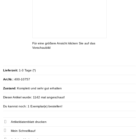
Für eine größere Ansicht klicken Sie auf das
Vorschaubild
Lieferzeit:
1-3 Tage (*)
Art.Nr.:
400-10757
Zustand:
Komplett und sehr gut erhalten
Dieser Artikel wurde: 1142 mal angeschaut!
Du kannst noch: 1 Exemplar(e) bestellen!
Artikeldatenblatt drucken
Mein Schnellkauf